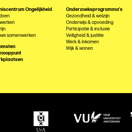
niscentrum Ongelijkheid
Onderzoeksprogramma’s
 doen
Gezondheid & welzijn
 werken
Onderwijs & opvoeding
ijn
Participatie & inclusie
e we samenwerken
Veiligheid & justitie
Werk & inkomen
komsten
Wijk & wonen
knooppunt
rkplaatsen