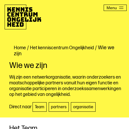
Ga
naar
Menu
de
inhoud
Kenniscentrum
Ongelijkheid
/
/ Wie we
Home
Het kenniscentrum Ongelijkheid
zijn
Wie we zijn
Wij zijn een netwerkorganisatie, waarin onderzoekers en
maatschappelijke partners vanuit hun eigen functie en
organisatie participeren in onderzoekssamenwerkingen
op het gebied van ongelijkheid.
Direct naar
Team
partners
organisatie
Het Team