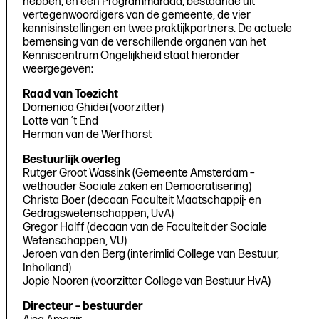
hebben, en een Programmaraad, bestaande uit
vertegenwoordigers van de gemeente, de vier
kennisinstellingen en twee praktijkpartners. De actuele
bemensing van de verschillende organen van het
Kenniscentrum Ongelijkheid staat hieronder
weergegeven:
Raad van Toezicht
Domenica Ghidei (voorzitter)
Lotte van ’t End
Herman van de Werfhorst
Bestuurlijk overleg
Rutger Groot Wassink (Gemeente Amsterdam –
wethouder Sociale zaken en Democratisering)
Christa Boer (decaan Faculteit Maatschappij- en
Gedragswetenschappen, UvA)
Gregor Halff (decaan van de Faculteit der Sociale
Wetenschappen, VU)
Jeroen van den Berg (interimlid College van Bestuur,
Inholland)
Jopie Nooren (voorzitter College van Bestuur HvA)
Directeur – bestuurder