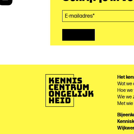
E-mailadres*
(Vereist)
Het ken
Wat we
Hoe we
Wie we z
Met wi
Bijeen
Kennis
Wijkwe