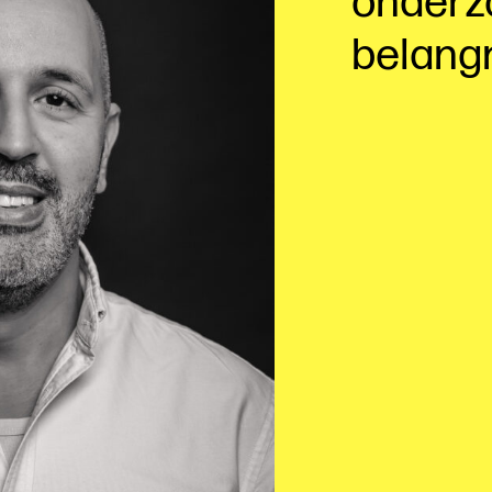
onderzo
belangr