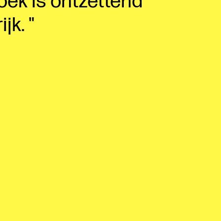
ek is ontzettend
ijk.