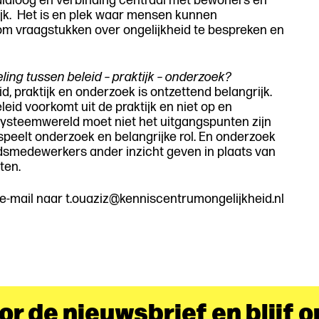
dialoog en verbinding centraal met bewoners en
wijk. Het is en plek waar mensen kunnen
om vraagstukken over ongelijkheid te bespreken en
ling tussen beleid – praktijk – onderzoek?
d, praktijk en onderzoek is ontzettend belangrijk.
leid voorkomt uit de praktijk en niet op en
systeemwereld moet niet het uitgangspunten zijn
speelt onderzoek en belangrijke rol. En onderzoek
idsmedewerkers ander inzicht geven in plaats van
ten.
-mail naar t.ouaziz@kenniscentrumongelijkheid.nl
oor de nieuwsbrief en blijf 