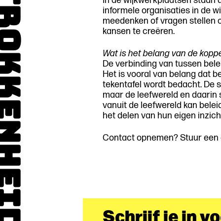
kkenheid
In de wijkwerkplaatsen staan 
informele organisaties in de 
meedenken of vragen stellen 
kansen te creëren.
Wat is het belang van de koppe
De verbinding van tussen belei
Het is vooral van belang dat be
tekentafel wordt bedacht. De 
maar de leefwereld en daarin 
vanuit de leefwereld kan bele
het delen van hun eigen inzich
Contact opnemen? Stuur een e
Schrijf je in v