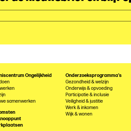
niscentrum Ongelijkheid
Onderzoeksprogramma’s
 doen
Gezondheid & welzijn
 werken
Onderwijs & opvoeding
ijn
Participatie & inclusie
e we samenwerken
Veiligheid & justitie
Werk & inkomen
komsten
Wijk & wonen
knooppunt
rkplaatsen