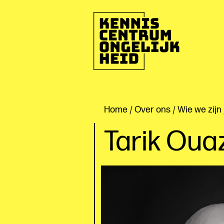
Ga
naar
de
inhoud
Kenniscentrum
Ongelijkheid
Home
/
Over ons
/
Wie we zijn
Tarik Oua