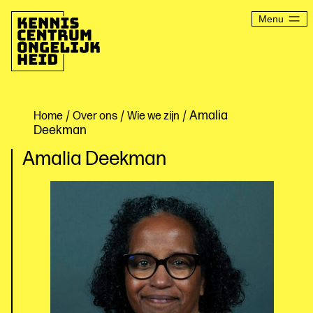
Ga
naar
Menu
de
inhoud
Kenniscentrum
Ongelijkheid
/
/
/ Amalia
Home
Over ons
Wie we zijn
Deekman
Amalia Deekman