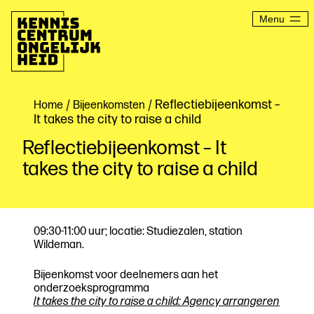
Ga
naar
Menu
de
inhoud
Kenniscentrum
Ongelijkheid
/
/ Reflectiebijeenkomst –
Home
Bijeenkomsten
It takes the city to raise a child
Reflectiebijeenkomst – It
takes the city to raise a child
09:30-11:00 uur; locatie: Studiezalen, station
Wildeman.
Bijeenkomst voor deelnemers aan het
onderzoeksprogramma
It takes the city to raise a child: Agency arrangeren