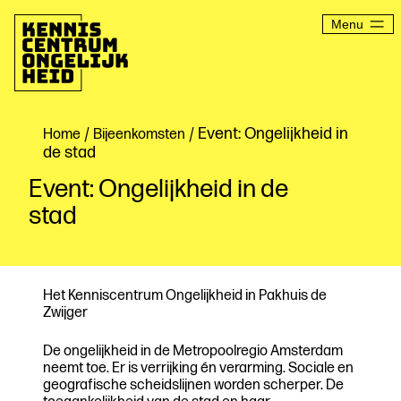
Ga
naar
Menu
de
inhoud
Kenniscentrum
Ongelijkheid
/
/ Event: Ongelijkheid in
Home
Bijeenkomsten
de stad
Event: Ongelijkheid in de
stad
Het Kenniscentrum Ongelijkheid in Pakhuis de
Zwijger
De ongelijkheid in de Metropoolregio Amsterdam
neemt toe. Er is verrijking én verarming. Sociale en
geografische scheidslijnen worden scherper. De