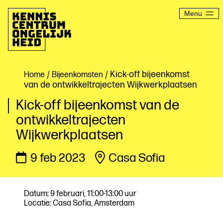
Ga
naar
Menu
de
inhoud
Kenniscentrum
Ongelijkheid
/
/ Kick-off bijeenkomst
Home
Bijeenkomsten
van de ontwikkeltrajecten Wijkwerkplaatsen
Kick-off bijeenkomst van de
ontwikkeltrajecten
Wijkwerkplaatsen
9 feb 2023
Casa Sofia
Datum: 9 februari, 11:00-13:00 uur
Locatie: Casa Sofia, Amsterdam