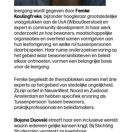
leergang wordt gegeven door
Femke
Kaulingfreks
, bijzonder hoogleraar grootstedelijke
vraagstukken aan de UvA (Wibautleerstoel) en
expert in community development. In haar werk
onderzoekt ze hoe bewoners, maatschappelijke
organisaties en overheid samen vormgeven aan
hun leefomgeving, en welke rol tussenpersonen
daarbij spelen. Haar ruime onderzoekservaring op
het gebied waar bewonersinitiatieven en beleid
elkaar ontmoeten, vormen een belangrijke basis
voor de leergang.
Femke begeleidt de themablokken samen met drie
experts op het gebied van stedelijke ongelijkheid.
Zij zijn actief in Nieuw-West, Noord en Zuidoost
Amsterdam en hebben specifiek ervaring als
‘tussenpersoon’ tussen bewoners,
praktijkprofessionals en beleidsmakers.
Bojana Duovski
streeft naar een inclusieve wereld
waarin iedereen gelijke kansen krijgt. Bij Stichting
Studiezalen versterkt ze kwetsbare