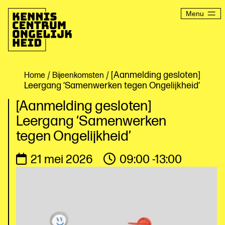
Ga
naar
Menu
de
inhoud
Kenniscentrum
Ongelijkheid
/
/ [Aanmelding gesloten]
Home
Bijeenkomsten
Leergang ‘Samenwerken tegen Ongelijkheid’
[Aanmelding gesloten]
Leergang ‘Samenwerken
tegen Ongelijkheid’
21 mei 2026
09:00 -13:00