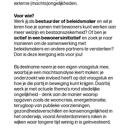
externe (machts)ongelijkheden.
Voor wie?
Werk jij als
bestuurder of beleidsmaker
en wil je
leren hoe je samen met bewoners kunt werken aan
meer welzijn en bestaanszekerheid? Of ben je
actief in een bewonersinitiatief
en zoek je naar
manieren om de samenwerking met
beleidsmakers en andere partners te versterken?
Dan is deze leergang iets voor jou!
Bij deelname neem je een eigen vraagstuk mee,
waarbij je een machtsanalyse leert maken: je
onderzoekt wie invloed heeft op dat vraagstuk en
hoe je die partij in beweging kunt krijgen. Daarbij
werk je met actuele thema’s rond stedelijke
ongelijkheid – denk aan de manier waarop
opgaven zoals de wooncrisis, energietransitie,
terugloop van publieke voorzieningen,
gezondheidsverschillen en kansenongelijkheid in
het onderwijs, vooral Amsterdammers raken in
wijken waar langere tijd weinig in is geïnvesteerd.