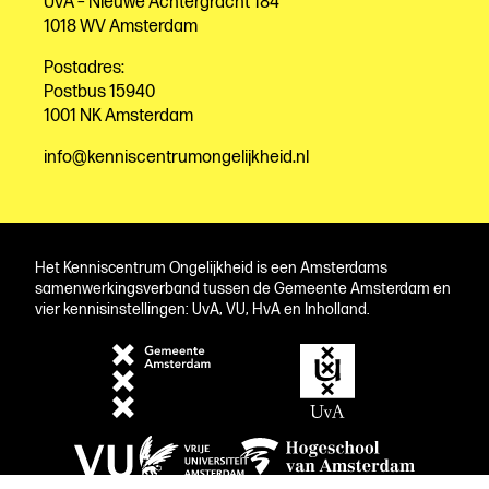
UvA – Nieuwe Achtergracht 184
1018 WV Amsterdam
Postadres:
Postbus 15940
1001 NK Amsterdam
info@kenniscentrumongelijkheid.nl
Het Kenniscentrum Ongelijkheid is een Amsterdams
samenwerkingsverband tussen de Gemeente Amsterdam en
vier kennisinstellingen: UvA, VU, HvA en Inholland.