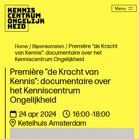
Ga
naar
Menu
de
inhoud
Kenniscentrum
Ongelijkheid
/
/ Première ”de Kracht
Home
Bijeenkomsten
van Kennis”: documentaire over het
Kenniscentrum Ongelijkheid
Première ”de Kracht van
Kennis”: documentaire over
het Kenniscentrum
Ongelijkheid
24 apr 2024
16:00 -18:00
Ketelhuis Amsterdam