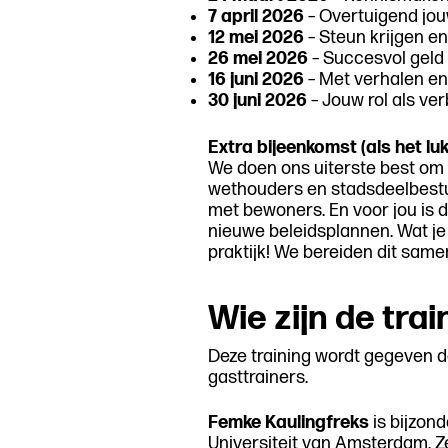
7 april 2026
– Overtuigend jou
12 mei 2026
– Steun krijgen e
26 mei 2026
– Succesvol geld
16 juni 2026
– Met verhalen en
30 juni 2026
– Jouw rol als verb
Extra bijeenkomst (als het luk
We doen ons uiterste best om
wethouders en stadsdeelbestuur
met bewoners. En voor jou is 
nieuwe beleidsplannen. Wat je 
praktijk! We bereiden dit same
Wie zijn de tra
Deze training wordt gegeven 
gasttrainers.
Femke Kaulingfreks
is bijzon
Universiteit van Amsterdam. 