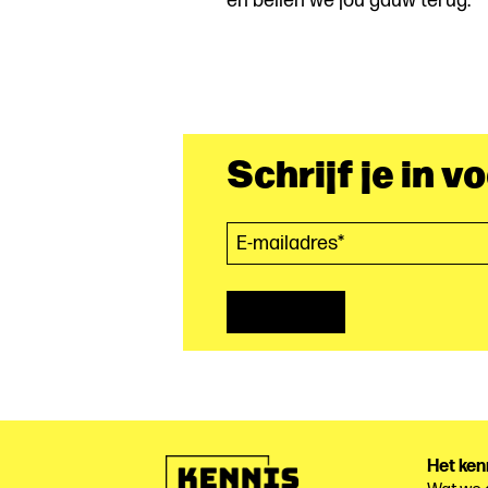
en bellen we jou gauw terug.
Schrijf je in v
E-mailadres*
(Vereist)
Het ken