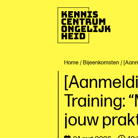
Ga
naar
de
inhoud
Kenniscentrum
Ongelijkheid
Home
/
Bijeenkomsten
/ [Aanm
[Aanmeldi
Training: 
jouw prak