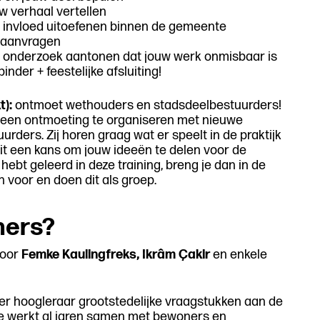
w verhaal vertellen
n invloed uitoefenen binnen de gemeente
 aanvragen
 onderzoek aantonen dat jouw werk onmisbaar is
inder + feestelijke afsluiting!
t):
ontmoet wethouders en stadsdeelbestuurders!
 een ontmoeting te organiseren met nieuwe
ders. Zij horen graag wat er speelt in de praktijk
dit een kans om jouw ideeën te delen voor de
hebt geleerd in deze training, breng je dan in de
n voor en doen dit als groep.
iners?
door
Femke Kaulingfreks, Ikrâm Çakir
en enkele
der hoogleraar grootstedelijke vraagstukken aan de
Ze werkt al jaren samen met bewoners en