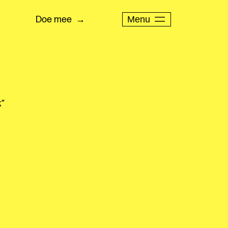
Menu
Doe mee
jk”