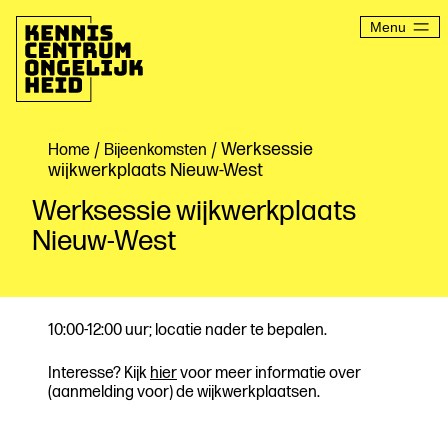
Ga
naar
Menu
de
inhoud
Kenniscentrum
Ongelijkheid
/
/ Werksessie
Home
Bijeenkomsten
wijkwerkplaats Nieuw-West
Werksessie wijkwerkplaats
Nieuw-West
10:00-12:00 uur; locatie nader te bepalen.
Interesse? Kijk
hier
voor meer informatie over
(aanmelding voor) de wijkwerkplaatsen.