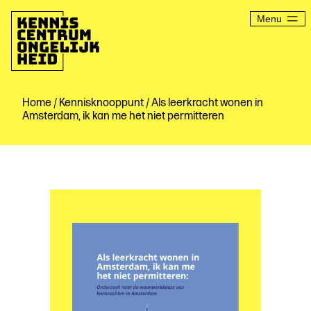
Ga
naar
Menu
de
inhoud
Kenniscentrum
Ongelijkheid
Home
/
Kennisknooppunt
/ Als leerkracht wonen in
Amsterdam, ik kan me het niet permitteren