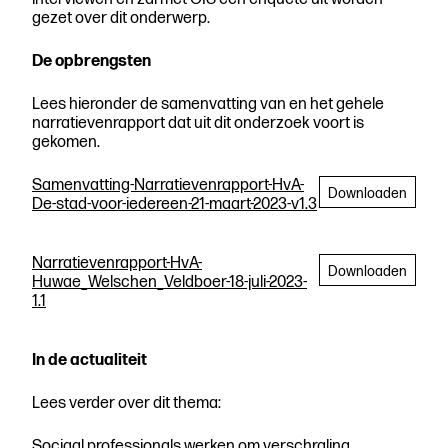
gezet over dit onderwerp.
De opbrengsten
Lees hieronder de samenvatting van en het gehele
narratievenrapport dat uit dit onderzoek voort is
gekomen.
Samenvatting-Narratievenrapport-HvA-
Downloaden
De-stad-voor-iedereen-21-maart-2023-v1.3
Narratievenrapport-HvA-
Downloaden
Huwae_Welschen_Veldboer-18-juli-2023-
1.1
In de actualiteit
Lees verder over dit thema:
Sociaal professionals werken om verschraling