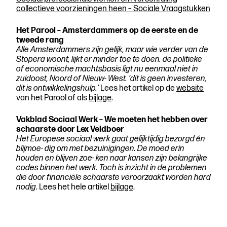
collectieve voorzieningen heen – Sociale Vraagstukken
Het Parool – Amsterdammers op de eerste en de
tweede rang
Alle Amsterdammers zijn gelijk, maar wie verder van de
Stopera woont, lijkt er minder toe te doen. de politieke
of economische machtsbasis ligt nu eenmaal niet in
zuidoost, Noord of Nieuw- West. ‘dit is geen investeren,
dit is ontwikkelingshulp.’
Lees het artikel op de
website
van het Parool of als
bijlage
.
Vakblad Sociaal Werk – We moeten het hebben over
schaarste door Lex Veldboer
Het Europese sociaal werk gaat gelijktijdig bezorgd én
blijmoe- dig om met bezuinigingen. De moed erin
houden en blijven zoe- ken naar kansen zijn belangrijke
codes binnen het werk. Toch is inzicht in de problemen
die door financiële schaarste veroorzaakt worden hard
nodig
. Lees het hele artikel
bijlage
.