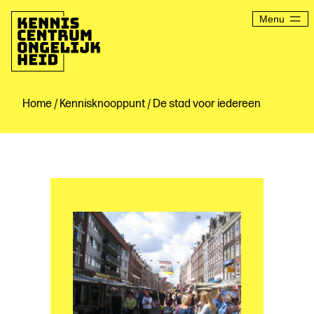
Ga
naar
Menu
de
inhoud
Kenniscentrum
Ongelijkheid
Home
/
Kennisknooppunt
/ De stad voor iedereen