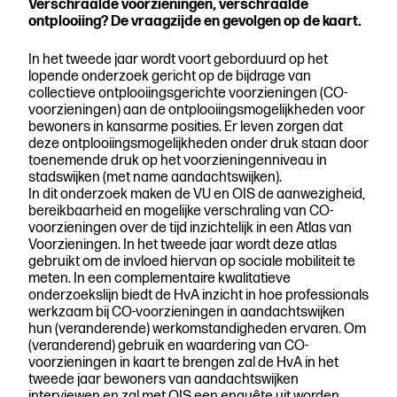
Verschraalde voorzieningen, verschraalde
ontplooiing? De vraagzijde en gevolgen op de kaart.
In het tweede jaar wordt voort geborduurd op het
lopende onderzoek gericht op de bijdrage van
collectieve ontplooiingsgerichte voorzieningen (CO-
voorzieningen) aan de ontplooiingsmogelijkheden voor
bewoners in kansarme posities. Er leven zorgen dat
deze ontplooiingsmogelijkheden onder druk staan door
toenemende druk op het voorzieningenniveau in
stadswijken (met name aandachtswijken).
In dit onderzoek maken de VU en OIS de aanwezigheid,
bereikbaarheid en mogelijke verschraling van CO-
voorzieningen over de tijd inzichtelijk in een Atlas van
Voorzieningen. In het tweede jaar wordt deze atlas
gebruikt om de invloed hiervan op sociale mobiliteit te
meten. In een complementaire kwalitatieve
onderzoekslijn biedt de HvA inzicht in hoe professionals
werkzaam bij CO-voorzieningen in aandachtswijken
hun (veranderende) werkomstandigheden ervaren. Om
(veranderend) gebruik en waardering van CO-
voorzieningen in kaart te brengen zal de HvA in het
tweede jaar bewoners van aandachtswijken
interviewen en zal met OIS een enquête uit worden