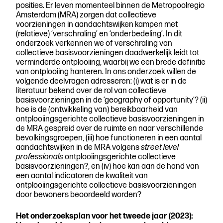
posities. Er leven momenteel binnen de Metropoolregio
Amsterdam (MRA) zorgen dat collectieve
voorzieningen in aandachtswijken kampen met
(relatieve) ‘verschraling’ en ‘onderbedeling’. In dit
onderzoek verkennen we of verschraling van
collectieve basisvoorzieningen daadwerkelijk leidt tot
verminderde ontplooiing, waarbij we een brede definitie
van ontplooiing hanteren. In ons onderzoek willen de
volgende deelvragen adresseren: (i) wat is er in de
literatuur bekend over de rol van collectieve
basisvoorzieningen in de ‘geography of opportunity’? (ii)
hoe is de (ontwikkeling van) bereikbaarheid van
ontplooiingsgerichte collectieve basisvoorzieningen in
de MRA gespreid over de ruimte en naar verschillende
bevolkingsgroepen, (iii) hoe functioneren in een aantal
aandachtswijken in de MRA volgens
street level
professionals
ontplooiingsgerichte collectieve
basisvoorzieningen?, en (iv) hoe kan aan de hand van
een aantal indicatoren de kwaliteit van
ontplooiingsgerichte collectieve basisvoorzieningen
door bewoners beoordeeld worden?
Het onderzoeksplan voor het tweede jaar (2023):