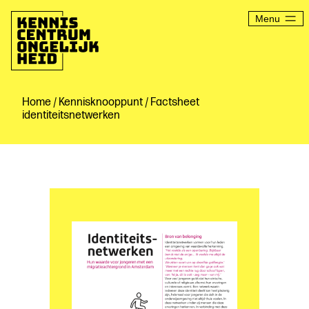
Ga
naar
Menu
de
inhoud
Kenniscentrum
Ongelijkheid
Home
/
Kennisknooppunt
/ Factsheet
identiteitsnetwerken