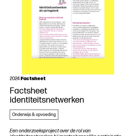
Factsheet
2024
Factsheet
Download
identiteitsnetwerken
de
publicatie
Beschrijven
Onderwijs & opvoeding
Een onderzoeksproject over de rol van