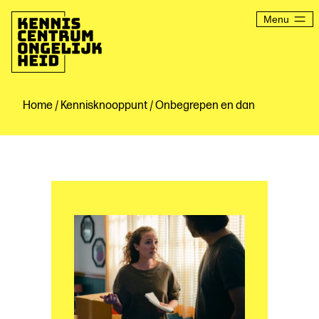
Ga
naar
Menu
de
inhoud
Kenniscentrum
Ongelijkheid
Home
/
Kennisknooppunt
/ Onbegrepen en dan