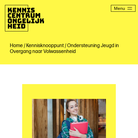
Ga
naar
Menu
de
inhoud
Kenniscentrum
Ongelijkheid
Home
/
Kennisknooppunt
/ Ondersteuning Jeugd in
Overgang naar Volwassenheid