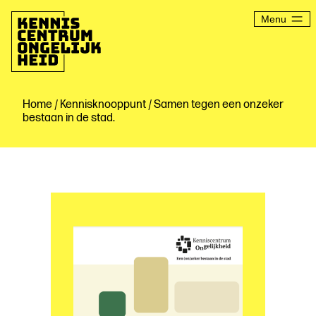
Ga
naar
Menu
de
inhoud
Kenniscentrum
Ongelijkheid
Home
/
Kennisknooppunt
/ Samen tegen een onzeker
bestaan in de stad.