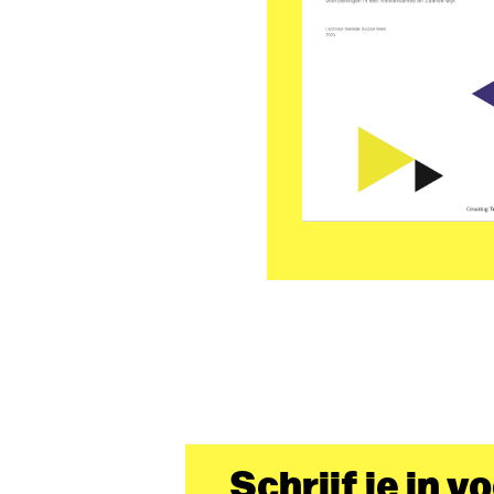
Download
de
publicatie
Schrijf je in v