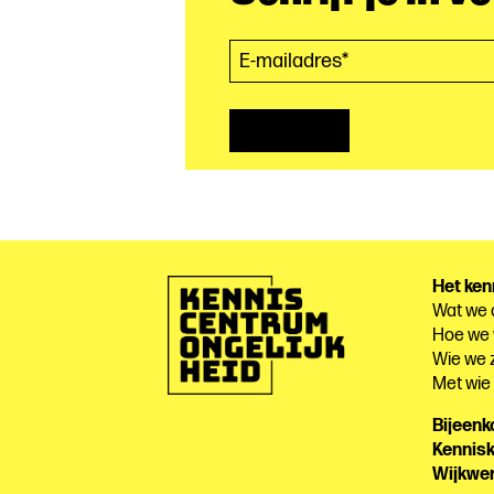
E-mailadres*
(Vereist)
Het ken
Wat we
Hoe we
Wie we z
Met wi
Bijeen
Kennis
Wijkwe