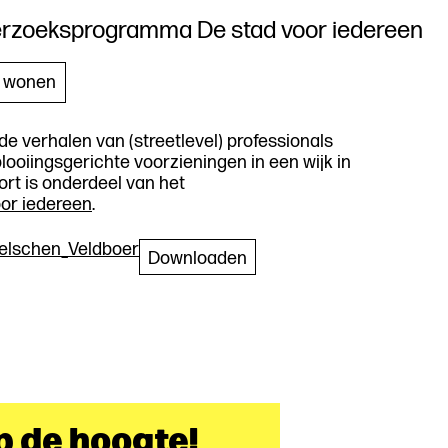
erzoeksprogramma De stad voor iedereen
Beschrijven
& wonen
de verhalen van (streetlevel) professionals
plooiingsgerichte voorzieningen in een wijk in
t is onderdeel van het
oor iedereen
.
elschen_Veldboer
Downloaden
op de hoogte!