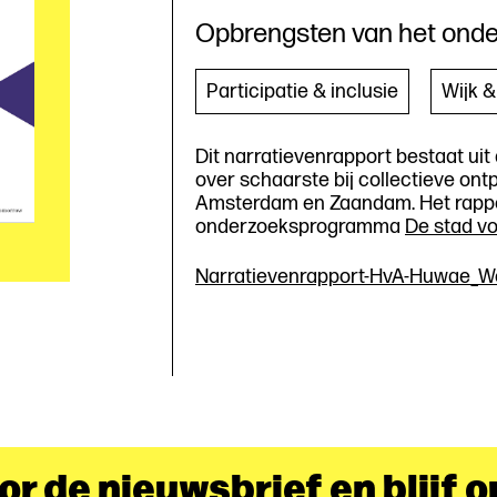
Opbrengsten van het ond
Participatie & inclusie
Wijk 
Dit narratievenrapport bestaat uit 
over schaarste bij collectieve ont
Amsterdam en Zaandam. Het rappor
onderzoeksprogramma
De stad v
Narratievenrapport-HvA-Huwae_W
oor de nieuwsbrief en blijf 