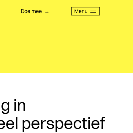
Menu
Doe mee
g in
eel perspectief