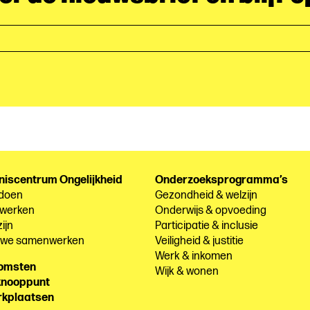
niscentrum Ongelijkheid
Onderzoeksprogramma’s
 doen
Gezondheid & welzijn
 werken
Onderwijs & opvoeding
ijn
Participatie & inclusie
e we samenwerken
Veiligheid & justitie
Werk & inkomen
komsten
Wijk & wonen
knooppunt
rkplaatsen