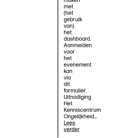
maken
met
(het
gebruik
van)
het
dashboard.
Aanmelden
voor
het
evenement
kan
via
dit
formulier.
Uitnodiging
Het
Kenniscentrum
Ongelijkheid…
Lees
Werksessie
verder
‘Beter