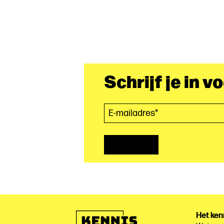
zicht
op
ongelijkheid
in
de
MRA’
Schrijf je in v
E-mailadres*
(Vereist)
Het ken