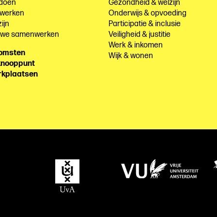
 doen
Gezondheid & welzijn
 werken
Onderwijs & opvoeding
ijn
Participatie & inclusie
e we samenwerken
Veiligheid & justitie
Werk & inkomen
komsten
Wijk & wonen
knooppunt
rkplaatsen