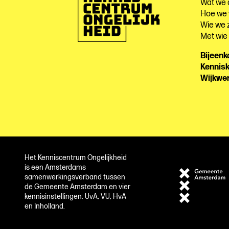
Wat we
Hoe we
Wie we z
Met wi
Bijeen
Kennis
Wijkwe
Het Kenniscentrum Ongelijkheid
is een Amsterdams
samenwerkingsverband tussen
de Gemeente Amsterdam en vier
kennisinstellingen: UvA, VU, HvA
en Inholland.