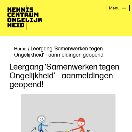
Ga
naar
Menu
de
inhoud
Kenniscentrum
Ongelijkheid
/ Leergang ‘Samenwerken tegen
Home
Ongelijkheid’ – aanmeldingen geopend!
Leergang ‘Samenwerken tegen
Ongelijkheid’ – aanmeldingen
geopend!