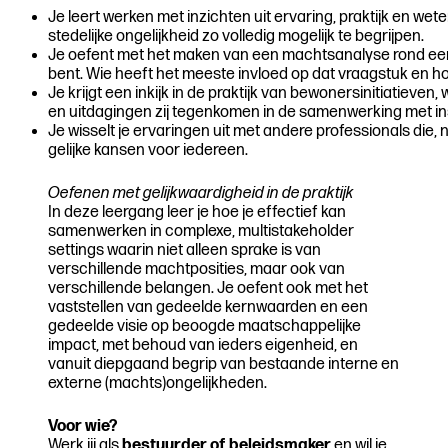
Je leert werken met inzichten uit ervaring, praktijk en we
stedelijke ongelijkheid zo volledig mogelijk te begrijpen.
Je oefent met het maken van een machtsanalyse rond een
bent. Wie heeft het meeste invloed op dat vraagstuk en hoe 
Je krijgt een inkijk in de praktijk van bewonersinitiatieve
en uitdagingen zij tegenkomen in de samenwerking met ins
Je wisselt je ervaringen uit met andere professionals die, n
gelijke kansen voor iedereen.
Oefenen met gelijkwaardigheid in de praktijk
In deze leergang leer je hoe je effectief kan
samenwerken in complexe, multistakeholder
settings waarin niet alleen sprake is van
verschillende machtposities, maar ook van
verschillende belangen. Je oefent ook met het
vaststellen van gedeelde kernwaarden en een
gedeelde visie op beoogde maatschappelijke
impact, met behoud van ieders eigenheid, en
vanuit diepgaand begrip van bestaande interne en
externe (machts)ongelijkheden.
Voor wie?
Werk jij als
bestuurder of beleidsmaker
en wil je