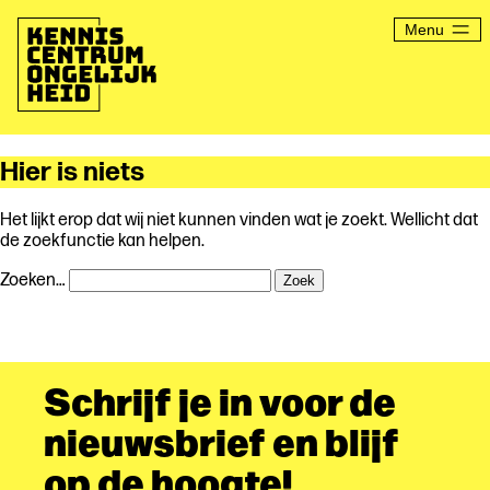
Ga
naar
Menu
de
inhoud
Kenniscentrum
Ongelijkheid
Hier is niets
Het lijkt erop dat wij niet kunnen vinden wat je zoekt. Wellicht dat
de zoekfunctie kan helpen.
Zoeken…
Schrijf je in voor de
nieuwsbrief en blijf
op de hoogte!