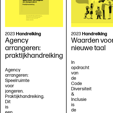
2023
Handreiking
2023
Handreiking
Agency
Waarden voor
arrangeren:
nieuwe taal
praktijkhandreiking
In
opdracht
Agency
van
arrangeren:
de
Speelruimte
Code
voor
Diversiteit
jongeren.
&
Praktijkhandreiking.
Inclusie
Dit
is
is
de
een