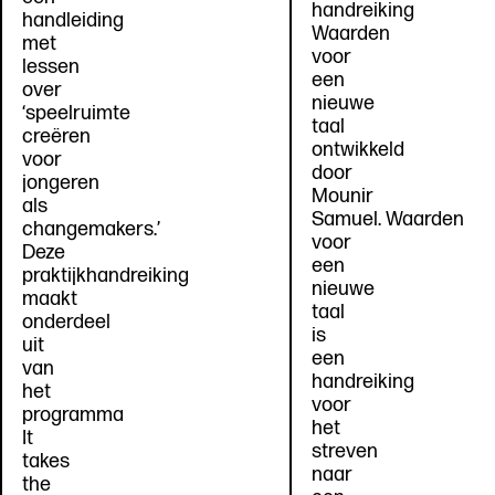
handreiking
handleiding
Waarden
met
voor
lessen
een
over
nieuwe
‘speelruimte
taal
creëren
ontwikkeld
voor
door
jongeren
Mounir
als
Samuel. Waarden
changemakers.’
voor
Deze
een
praktijkhandreiking
nieuwe
maakt
taal
onderdeel
is
uit
een
van
handreiking
het
voor
programma
het
It
streven
takes
naar
the