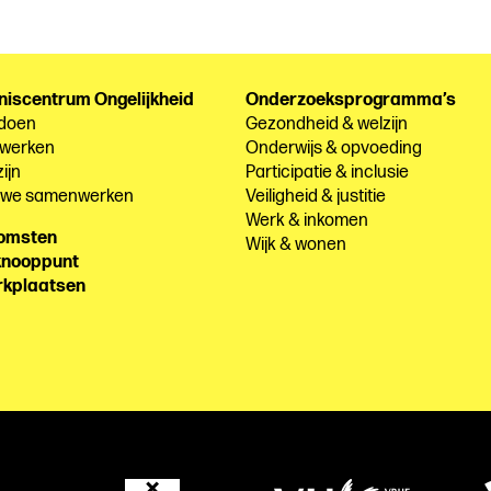
niscentrum Ongelijkheid
Onderzoeksprogramma’s
 doen
Gezondheid & welzijn
 werken
Onderwijs & opvoeding
ijn
Participatie & inclusie
e we samenwerken
Veiligheid & justitie
Werk & inkomen
komsten
Wijk & wonen
knooppunt
rkplaatsen