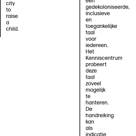
een
city
gedekoloniseerde,
to
inclusieve
raise
en
a
toegankelijke
child.
taal
voor
iedereen.
Het
Kenniscentrum
probeert
deze
taal
zoveel
mogelijk
te
hanteren.
De
handreiking
kan
als
indicatie