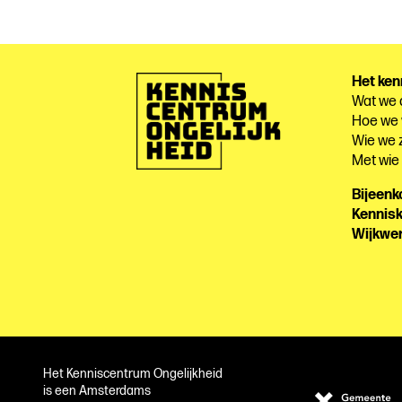
Het ken
Wat we
Hoe we
Wie we z
Met wi
Bijeen
Kennis
Wijkwe
Het Kenniscentrum Ongelijkheid
is een Amsterdams