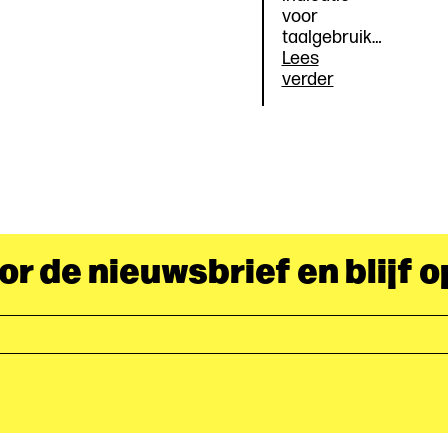
voor
taalgebruik…
Lees
Waarden
verder
voor
een
nieuwe
taal
oor de nieuwsbrief en blijf 