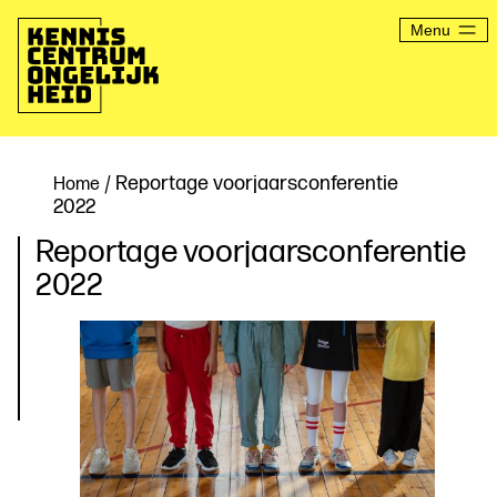
Ga
naar
Menu
de
inhoud
Kenniscentrum
Ongelijkheid
/ Reportage voorjaarsconferentie
Home
2022
Reportage voorjaarsconferentie
2022