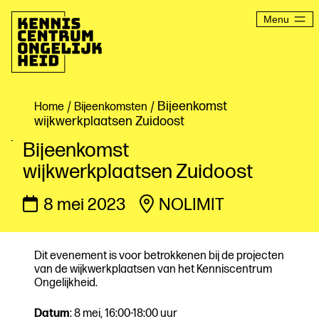
Ga
naar
Menu
de
inhoud
Kenniscentrum
Ongelijkheid
/
/ Bijeenkomst
Home
Bijeenkomsten
wijkwerkplaatsen Zuidoost
Bijeenkomst
wijkwerkplaatsen Zuidoost
8 mei 2023
NOLIMIT
Dit evenement is voor betrokkenen bij de projecten
van de wijkwerkplaatsen van het Kenniscentrum
Ongelijkheid.
Datum
: 8 mei, 16:00-18:00 uur