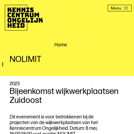
Ga
naar
Menu
de
inhoud
Kenniscentrum
Ongelijkheid
Home
NOLIMIT
2023
Bijeenkomst wijkwerkplaatsen
Zuidoost
Dit evenement is voor betrokkenen bij de
projecten van de wijkwerkplaatsen van het
Kenniscentrum Ongelijkheid. Datum: 8 mei,