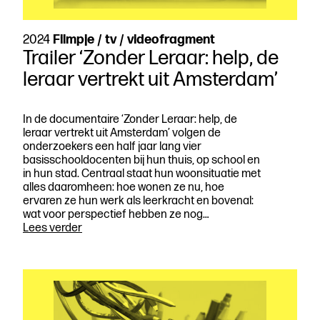
2024
Filmpje / tv / videofragment
Trailer ‘Zonder Leraar: help, de
leraar vertrekt uit Amsterdam’
In de documentaire ‘Zonder Leraar: help, de
leraar vertrekt uit Amsterdam’ volgen de
onderzoekers een half jaar lang vier
basisschooldocenten bij hun thuis, op school en
in hun stad. Centraal staat hun woonsituatie met
alles daaromheen: hoe wonen ze nu, hoe
ervaren ze hun werk als leerkracht en bovenal:
wat voor perspectief hebben ze nog…
Trailer
Lees verder
‘Zonder
Leraar:
help,
de
leraar
vertrekt