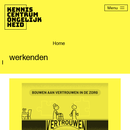
Ga
naar
Menu
de
inhoud
Kenniscentrum
Ongelijkheid
Home
werkenden