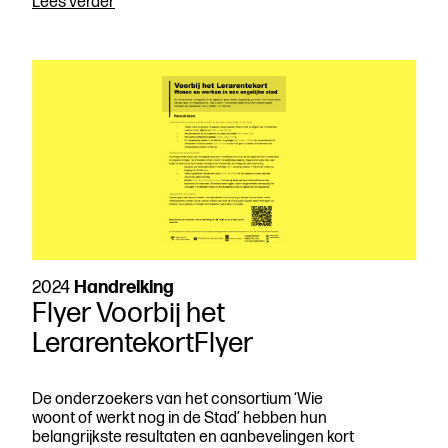
Documentaire
Lees verder
‘Zonder
Leraar:
help,
de
leraar
vertrekt
uit
Amsterdam’
2024
Handreiking
Flyer Voorbij het
LerarentekortFlyer
De onderzoekers van het consortium ‘Wie
woont of werkt nog in de Stad’ hebben hun
belangrijkste resultaten en aanbevelingen kort