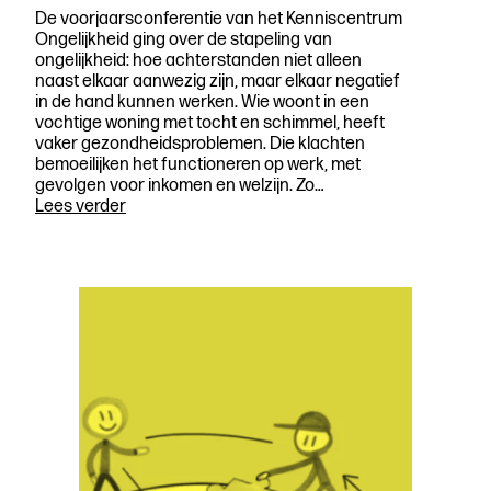
De voorjaarsconferentie van het Kenniscentrum
Ongelijkheid ging over de stapeling van
ongelijkheid: hoe achterstanden niet alleen
naast elkaar aanwezig zijn, maar elkaar negatief
in de hand kunnen werken. Wie woont in een
vochtige woning met tocht en schimmel, heeft
vaker gezondheidsproblemen. Die klachten
bemoeilijken het functioneren op werk, met
gevolgen voor inkomen en welzijn. Zo…
Ongelijkheid
Lees verder
in
beeld:
hoe
pak
je
dat
aan?