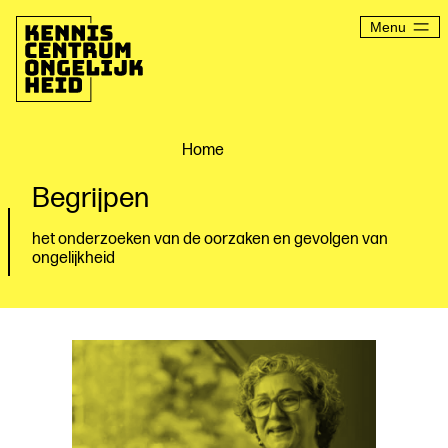
Ga
naar
Menu
de
inhoud
Kenniscentrum
Ongelijkheid
Home
Begrijpen
het onderzoeken van de oorzaken en gevolgen van
ongelijkheid