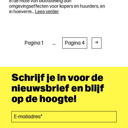
in de mate van blootstelling aan
omgevingseffecten voor kopers en huurders, en
Project:
in hoeverre…
Lees verder
Woningmarktpolarisatie,
omgevingskwaliteit
en
gezondheidsongelijkheid
in
Berichten
Pagina 1
…
Pagina 4
Amsterdam
paginering
Schrijf je in voor de
nieuwsbrief en blijf
op de hoogte!
E-mailadres*
(Vereist)