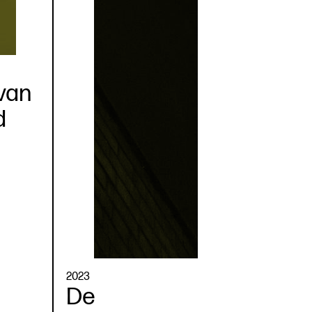
van
d
2023
De