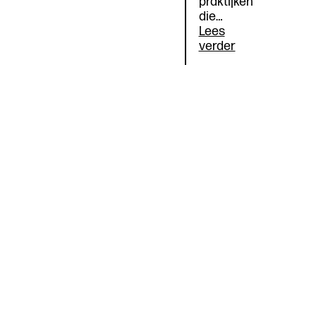
praktijken
die…
Lees
Cumulatie
verder
van
ongelijkheid