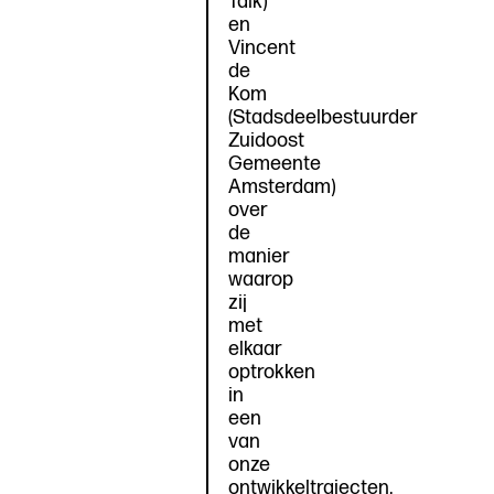
Talk)
en
Vincent
de
Kom
(Stadsdeelbestuurder
Zuidoost
Gemeente
Amsterdam)
over
de
manier
waarop
zij
met
elkaar
optrokken
in
een
van
onze
ontwikkeltrajecten,