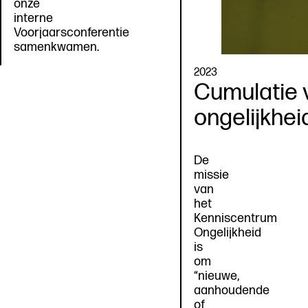
onze
interne
Voorjaarsconferentie
samenkwamen.
2023
Cumulatie 
ongelijkhei
De
missie
van
het
Kenniscentrum
Ongelijkheid
is
om
“nieuwe,
aanhoudende
of