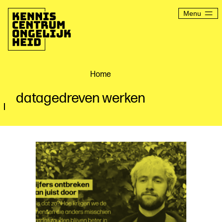
Ga
naar
Menu
de
inhoud
Kenniscentrum
Ongelijkheid
Home
datagedreven werken