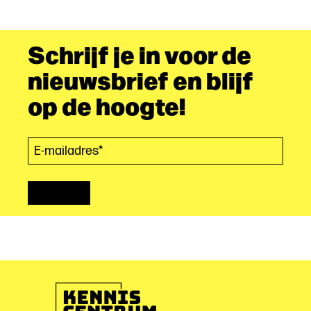
je
dat
aan?
Schrijf je in voor de
nieuwsbrief en blijf
op de hoogte!
E-mailadres*
(Vereist)