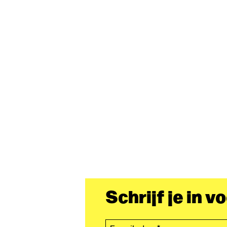
Schrijf je in v
E-mailadres*
(Vereist)