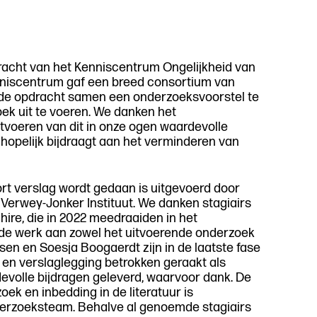
jpen
dracht van het Kenniscentrum Ongelijkheid van
rijven
iscentrum gaf een breed consortium van
 de opdracht samen een onderzoeksvoorstel te
ek uit te voeren. We danken het
tvoeren van dit in onze ogen waardevolle
hopelijk bijdraagt aan het verminderen van
ort verslag wordt gedaan is uitgevoerd door
 Verwey-Jonker Instituut. We danken stagiairs
ire, die in 2022 meedraaiden in het
de werk aan zowel het uitvoerende onderzoek
ssen en Soesja Boogaerdt zijn in de laatste fase
 en verslaglegging betrokken geraakt als
devolle bijdragen geleverd, waarvoor dank. De
oek en inbedding in de literatuur is
derzoeksteam. Behalve al genoemde stagiairs