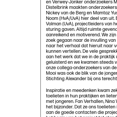
en Verwey-Jonker onderzoekers Meh
Distelbrink maakten onderzoekers 
Nickey van de Berg en Mamtaz Yusu
Noom (HvA/UvA) hier deel van uit.
Volman (UvA), projectleiders van he
sturing gaven. Altijd ruimte geve
aanreikend en motiverend. We zij
zoek gegaan naar de invulling van h
naar het verhaal dat hieruit naar 
kunnen vertellen. De vele gesprekk
aan het werk dat we in de praktijk
geluisterd en we kwamen steeds v
onze collega-onderzoekers van de 
Mooi was ook de blik van de jonger
Stichting Alexander bij ons terech
Inspiratie en meedenken kwam zeke
toelieten in hun praktijken en lie
met jongeren. Fan Verhallen, Nina
het bijzonder. Dat ze ons toeliete
aan de goede contacten die proje