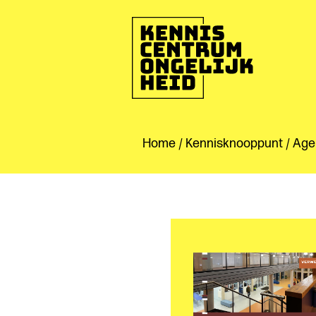
Ga
naar
de
inhoud
Kenniscentrum
Ongelijkheid
Home
/
Kennisknooppunt
/ Age