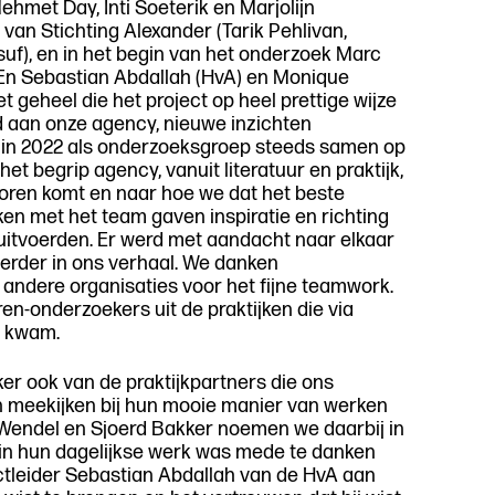
met Day, Inti Soeterik en Marjolijn
van Stichting Alexander (Tarik Pehlivan,
f), en in het begin van het onderzoek Marc
 En Sebastian Abdallah (HvA) en Monique
t geheel die het project op heel prettige wijze
nd aan onze agency, nieuwe inzichten
n in 2022 als onderzoeksgroep steeds samen op
et begrip agency, vanuit literatuur en praktijk,
voren komt en naar hoe we dat het beste
en met het team gaven inspiratie en richting
 uitvoerden. Er werd met aandacht naar elkaar
erder in ons verhaal. We danken
andere organisaties voor het fijne teamwork.
en-onderzoekers uit de praktijken die via
t kwam.
r ook van de praktijkpartners die ons
ten meekijken bij hun mooie manier van werken
 Wendel en Sjoerd Bakker noemen we daarbij in
n in hun dagelijkse werk was mede te danken
ctleider Sebastian Abdallah van de HvA aan