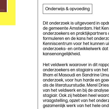
Begri
Onderwijs & opvoeding
Dit onderzoek is uitgevoerd in op
Besch
de gemeente Amsterdam. Het Kenn
onderzoekers en praktijkpartners
formuleren en de kans het onderzo
Kenniscentrum voor het kunnen ui
onderzoeks- en ontwikkelwerk dat 
kansenongelijkheid.
Het veldwerk waarover in dit rapp
onderzoekers en stagiairs van het
Ilham el Masoudi en Sandrine Umuh
onderzoek, voor hun harde en goe
als de literatuurstudie. Merel Drie
van het veldwerk en bij de analyse
stagiair. Ook zij hebben heel waar
vraagstelling, opzet van het onderz
gezamenlijk werk van het hele on