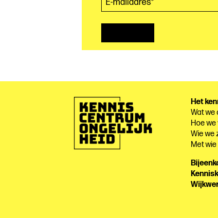
Het ken
Wat we
Hoe we
Wie we z
Met wi
Bijeen
Kennis
Wijkwe