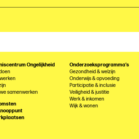
niscentrum Ongelijkheid
Onderzoeksprogramma’s
 doen
Gezondheid & welzijn
 werken
Onderwijs & opvoeding
ijn
Participatie & inclusie
e we samenwerken
Veiligheid & justitie
Werk & inkomen
komsten
Wijk & wonen
knooppunt
rkplaatsen