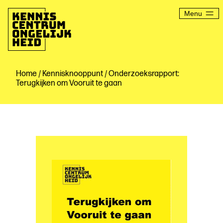
Ga
naar
Menu
de
inhoud
Kenniscentrum
Ongelijkheid
Home
/
Kennisknooppunt
/ Onderzoeksrapport:
Terugkijken om Vooruit te gaan