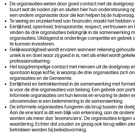
De organisaties weten door goed contact met de doelgroep 
buurt wat de noden zijn en sluiten hier hun ondersteuning 
een andere organisatie door die kan helpen bij de hulpvraag.
Te weinig en onzekerheid van financiën, maakt het hebben v
Eerlijkheid, openheid, transparantie, respect, vertrouwen 
vinden de drie organisaties belangrijk in de samenwerking 
organisaties. Uitdagend is onderlinge competitie en gebrek 
te kunnen investeren.
Gelijkwaardigheid wordt ervaren wanneer rekening gehouden
uniek is en doet waar zij goed in is, niet als enkel wordt gek
professionalisering.
Het laagdrempelige contact met mensen uit de doelgroep e
spontaan kopje koffie, is waarop de drie organisaties zich 
organisaties en de Gemeente.
Eerlijkheid en betrokkenheid in de samenwerking met forme
is voor de drie organisaties van belang. Een gebrek aan par
informele organisaties om hun kennis en ervaring te delen e
uitvoerenden is een belemmering in de samenwerking.
De informele organisaties fungeren als brug tussen de doel
Aan de ene kant is dit een blijk van erkenning, aan de andere
worden als meer dan ‘leveranciers’. De organisaties krijgen
waardering. Echter dat zouden ze graag ook terug willen zien
betrokken worden bij beleidsvorming.