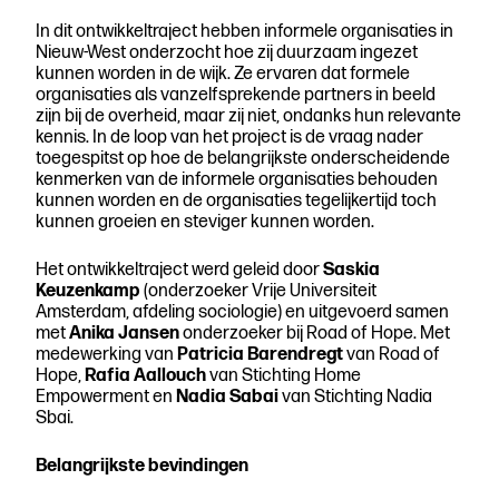
In dit ontwikkeltraject hebben informele organisaties in
Beschrijven
Nieuw-West onderzocht hoe zij duurzaam ingezet
kunnen worden in de wijk. Ze ervaren dat formele
organisaties als vanzelfsprekende partners in beeld
zijn bij de overheid, maar zij niet, ondanks hun relevante
kennis. In de loop van het project is de vraag nader
toegespitst op hoe de belangrijkste onderscheidende
kenmerken van de informele organisaties behouden
kunnen worden en de organisaties tegelijkertijd toch
kunnen groeien en steviger kunnen worden.
Het ontwikkeltraject werd geleid door
Saskia
Keuzenkamp
(onderzoeker Vrije Universiteit
Amsterdam, afdeling sociologie) en uitgevoerd samen
met
Anika Jansen
onderzoeker bij Road of Hope. Met
medewerking van
Patricia Barendregt
van Road of
Hope,
Rafia Aallouch
van Stichting Home
Empowerment en
Nadia Sabai
van Stichting Nadia
Sbai.
Belangrijkste bevindingen