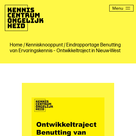
Ga
naar
Menu
de
inhoud
Kenniscentrum
Ongelijkheid
Home
/
Kennisknooppunt
/ Eindrapportage Benutting
van Ervaringskennis – Ontwikkeltraject in Nieuw-West