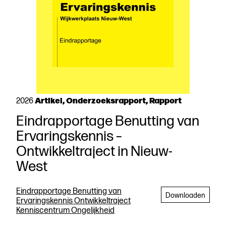
Artikel, Onderzoeksrapport, Rapport
2026
Eindrapportage Benutting van
Download
Ervaringskennis –
de
Ontwikkeltraject in Nieuw-
publicatie
West
Aanpakken
Eindrapportage Benutting van
Downloaden
Ervaringskennis Ontwikkeltraject
Kenniscentrum Ongelijkheid
Begrijpen