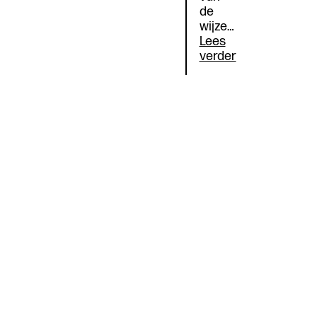
de
wijze…
Lees
Lotgenoten
verder
in
een
onzeker
bestaan