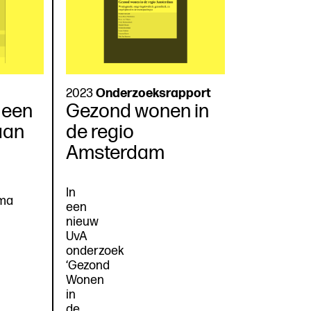
2023
Onderzoeksrapport
 een
Gezond wonen in
aan
de regio
Amsterdam
In
ma
een
nieuw
UvA
onderzoek
‘Gezond
Wonen
in
de