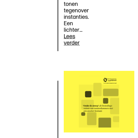
tonen
tegenover
instanties.
Een
lichter…
Lees
Bestaanszekerheid
verder
begint
bij
een
betrouwbare
overheid