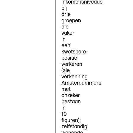
inkomensniveaus
bij
drie
groepen
die
vaker
in
een
kwetsbare
positie
verkeren
(zie
verkenning
Amsterdammers
met
onzeker
bestaan
in
10
figuren):
zelfstandig
wonende