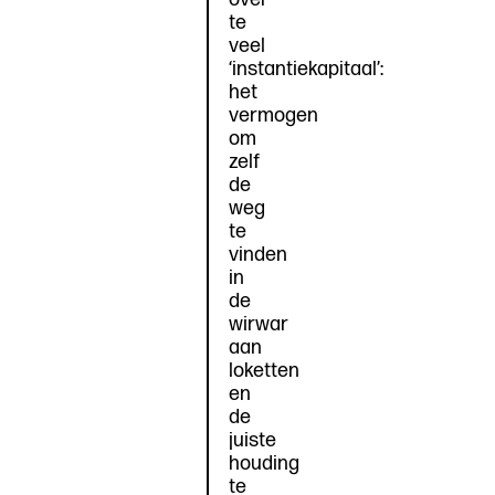
te
veel
‘instantiekapitaal’:
het
vermogen
om
zelf
de
weg
te
vinden
in
de
wirwar
aan
loketten
en
de
juiste
houding
te