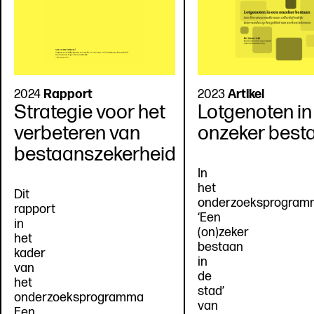
2024
Rapport
2023
Artikel
Strategie voor het
Lotgenoten in
verbeteren van
onzeker best
bestaanszekerheid
In
het
Dit
onderzoeksprogram
rapport
‘Een
in
(on)zeker
het
bestaan
kader
in
van
de
het
stad’
onderzoeksprogramma
van
Een