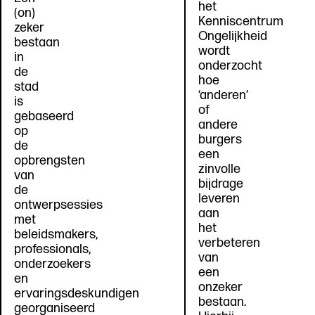
het
(on)
Kenniscentrum
zeker
Ongelijkheid
bestaan
wordt
in
onderzocht
de
hoe
stad
‘anderen’
is
of
gebaseerd
andere
op
burgers
de
een
opbrengsten
zinvolle
van
bijdrage
de
leveren
ontwerpsessies
aan
met
het
beleidsmakers,
verbeteren
professionals,
van
onderzoekers
een
en
onzeker
ervaringsdeskundigen
bestaan.
georganiseerd