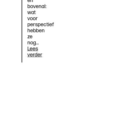
en
bovenal:
wat
voor
perspectief
hebben
ze
nog…
Lees
Documentaire
verder
‘Zonder
Leraar:
help,
de
leraar
vertrekt
uit
Amsterdam’