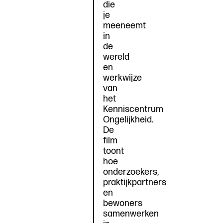
die
je
meeneemt
in
de
wereld
en
werkwijze
van
het
Kenniscentrum
Ongelijkheid.
De
film
toont
hoe
onderzoekers,
praktijkpartners
en
bewoners
samenwerken