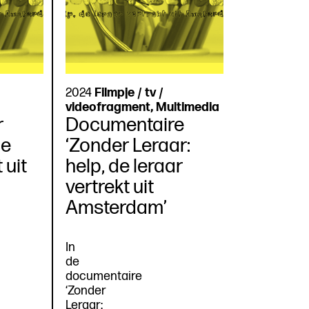
2024
Filmpje / tv /
videofragment, Multimedia
r
Documentaire
de
‘Zonder Leraar:
 uit
help, de leraar
vertrekt uit
Amsterdam’
In
de
documentaire
‘Zonder
Leraar: