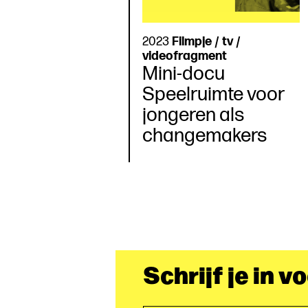
2023
Filmpje / tv /
videofragment
Mini-docu
Speelruimte voor
jongeren als
changemakers
Schrijf je in v
E-mailadres*
(Vereist)