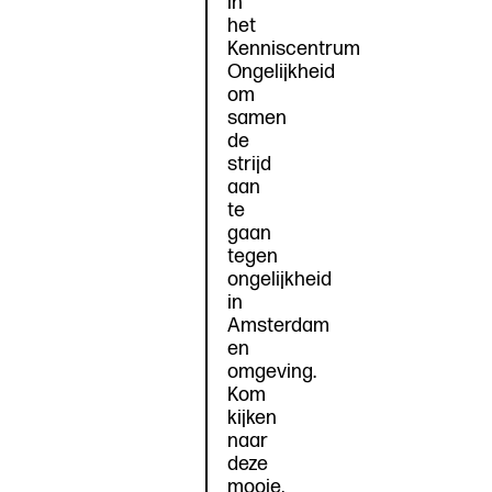
in
het
Kenniscentrum
Ongelijkheid
om
samen
de
strijd
aan
te
gaan
tegen
ongelijkheid
in
Amsterdam
en
omgeving.
Kom
kijken
naar
deze
mooie,