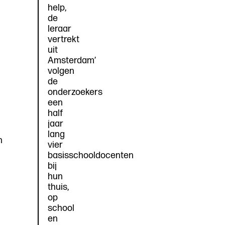
help,
de
leraar
vertrekt
uit
Amsterdam’
volgen
de
onderzoekers
een
half
jaar
lang
n
vier
basisschooldocenten
bij
hun
thuis,
op
school
en