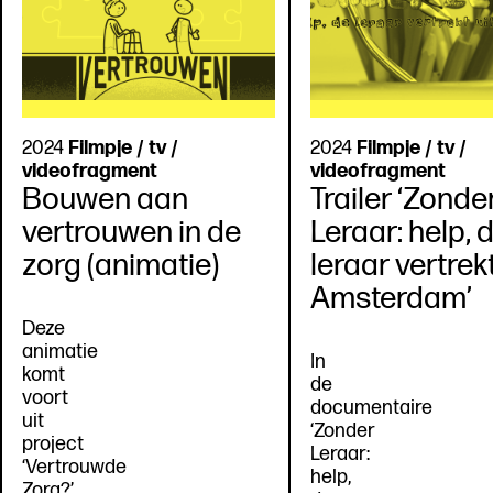
2024
Filmpje / tv /
2024
Filmpje / tv /
videofragment
videofragment
Bouwen aan
Trailer ‘Zonde
vertrouwen in de
Leraar: help, 
zorg (animatie)
leraar vertrekt
Amsterdam’
Deze
animatie
In
komt
de
voort
documentaire
uit
‘Zonder
project
Leraar:
‘Vertrouwde
help,
Zorg?’