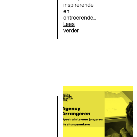
inspirerende
en
ontroerende…
Lees
Documentaire
verder
De
Kracht
van
Kennis