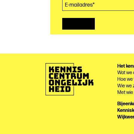
Het ken
Wat we
Hoe we
Wie we z
Met wi
Bijeen
Kennis
Wijkwe