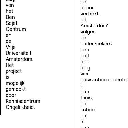
de
van
leraar
het
vertrekt
Ben
uit
Sajet
Amsterdam’
Centrum
volgen
en
de
de
onderzoekers
Vrije
een
Universiteit
half
Amsterdam.
jaar
Het
lang
project
vier
is
basisschooldocente
mogelijk
bij
gemaakt
hun
door
thuis,
Kenniscentrum
op
Ongelijkheid.
school
en
in
hun