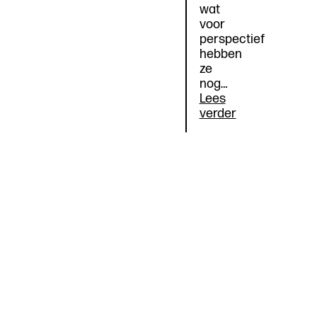
wat
voor
perspectief
hebben
ze
nog…
Lees
Trailer
verder
‘Zonder
Leraar:
help,
de
leraar
vertrekt
uit
Amsterdam’