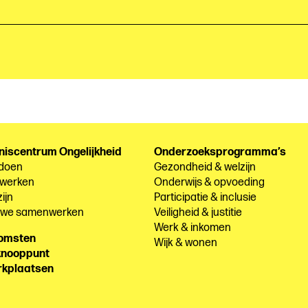
niscentrum Ongelijkheid
Onderzoeksprogramma’s
 doen
Gezondheid & welzijn
 werken
Onderwijs & opvoeding
ijn
Participatie & inclusie
e we samenwerken
Veiligheid & justitie
Werk & inkomen
komsten
Wijk & wonen
knooppunt
rkplaatsen