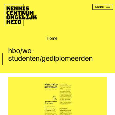
Ga
naar
Menu
de
inhoud
Kenniscentrum
Ongelijkheid
Home
hbo/wo-
studenten/gediplomeerden