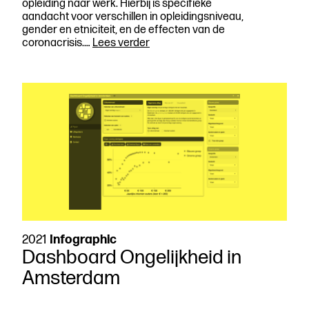
opleiding naar werk. Hierbij is specifieke
aandacht voor verschillen in opleidingsniveau,
gender en etniciteit, en de effecten van de
Een
coronacrisis.…
Lees verder
slecht
begin
is
het
dubbele
werk?
2021
Infographic
Dashboard Ongelijkheid in
Amsterdam