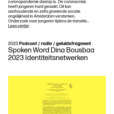
coronapandemie daarop is. De coronacrisis
heeft jongeren hard geraakt. Dit kan
aanhoudende en zelfs groeiende sociale
ongelijkheid in Amsterdam versterken.
Onderzoek naar jongeren tijdens de transitie…
Een
Lees verder
slecht
begin
is
2023
Podcast / radio / geluidsfragment
het
Spoken Word Dina Bousbaa
dubbele
werk? Ongelijkheid
2023 Identiteitsnetwerken
tijdens
de
transitie
van
opleiding
naar
werk