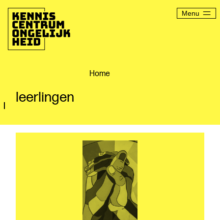
Ga
naar
Menu
de
inhoud
Kenniscentrum
Ongelijkheid
Home
leerlingen