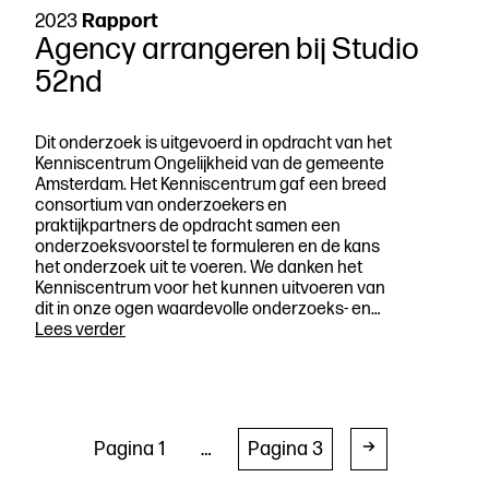
2023
Rapport
Agency arrangeren bij Studio
52nd
Dit onderzoek is uitgevoerd in opdracht van het
Kenniscentrum Ongelijkheid van de gemeente
Amsterdam. Het Kenniscentrum gaf een breed
consortium van onderzoekers en
praktijkpartners de opdracht samen een
onderzoeksvoorstel te formuleren en de kans
het onderzoek uit te voeren. We danken het
Kenniscentrum voor het kunnen uitvoeren van
dit in onze ogen waardevolle onderzoeks- en…
Agency
Lees verder
arrangeren
bij
Studio
52nd
Berichten
Pagina 1
…
Pagina 3
paginering