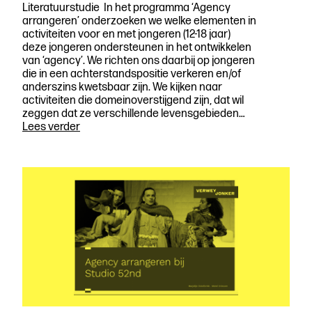
Literatuurstudie In het programma ‘Agency
arrangeren’ onderzoeken we welke elementen in
activiteiten voor en met jongeren (12-18 jaar)
deze jongeren ondersteunen in het ontwikkelen
van ‘agency’. We richten ons daarbij op jongeren
die in een achterstandspositie verkeren en/of
anderszins kwetsbaar zijn. We kijken naar
activiteiten die domeinoverstijgend zijn, dat wil
zeggen dat ze verschillende levensgebieden…
Agency
Lees verder
Arrangeren –
Speelruimte
voor
jongeren
als
changemakers