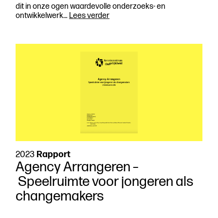
dit in onze ogen waardevolle onderzoeks- en
Agency
ontwikkelwerk…
Lees verder
arrangeren
bij
Studiezalen
2023
Rapport
Agency Arrangeren –
Speelruimte voor jongeren als
changemakers