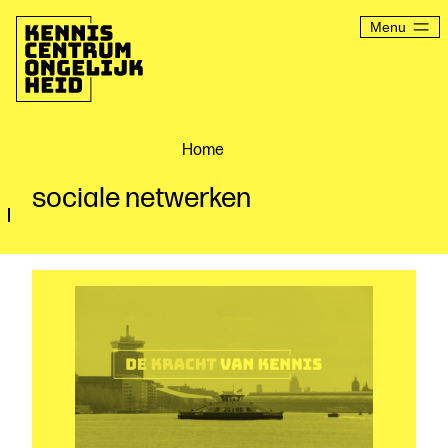
Ga
naar
Menu
de
inhoud
Kenniscentrum
Ongelijkheid
Home
sociale netwerken