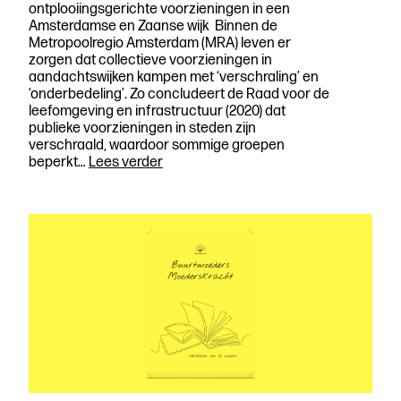
ontplooiingsgerichte voorzieningen in een
Amsterdamse en Zaanse wijk Binnen de
Metropoolregio Amsterdam (MRA) leven er
zorgen dat collectieve voorzieningen in
aandachtswijken kampen met ‘verschraling’ en
‘onderbedeling’. Zo concludeert de Raad voor de
leefomgeving en infrastructuur (2020) dat
publieke voorzieningen in steden zijn
verschraald, waardoor sommige groepen
Samenvatting-
beperkt…
Lees verder
Narratievenrapport
HvA
De
stad
voor
iedereen