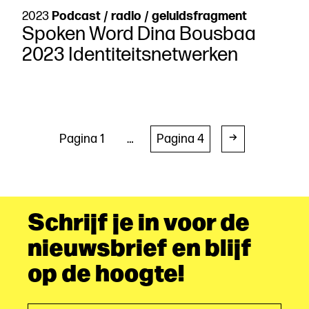
onzeker
2023
Podcast / radio / geluidsfragment
bestaan
Spoken Word Dina Bousbaa
in
10
2023 Identiteitsnetwerken
figuren
Berichten
Pagina 1
…
Pagina 4
paginering
Schrijf je in voor de
nieuwsbrief en blijf
op de hoogte!
E-mailadres*
(Vereist)