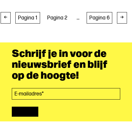
voor
jongeren
als
Berichten
Pagina 1
Pagina 2
…
Pagina 6
changemakers
paginering
Schrijf je in voor de
nieuwsbrief en blijf
op de hoogte!
E-mailadres*
(Vereist)