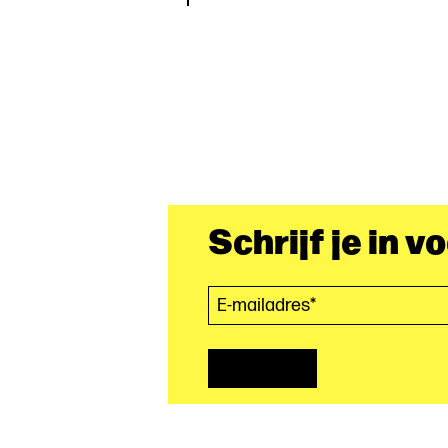
Berichten
paginering
Schrijf je in v
E-mailadres*
(Vereist)