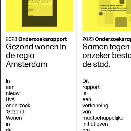
2023
Onderzoeksrapport
2023
Onderzoeksra
Gezond wonen in
Samen tegen
de regio
onzeker besta
Amsterdam
de stad.
In
Dit
een
rapport
nieuw
is
UvA
een
onderzoek
verkenning
‘Gezond
van
Wonen
maatschappelijke
in
initiatieven
de
om