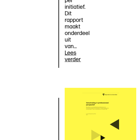
per
initiatief.
Dit
rapport
maakt
onderdeel
uit
van…
Lees
Agency
verder
arrangeren:
integraal
rapport
jongeren
onderzoek