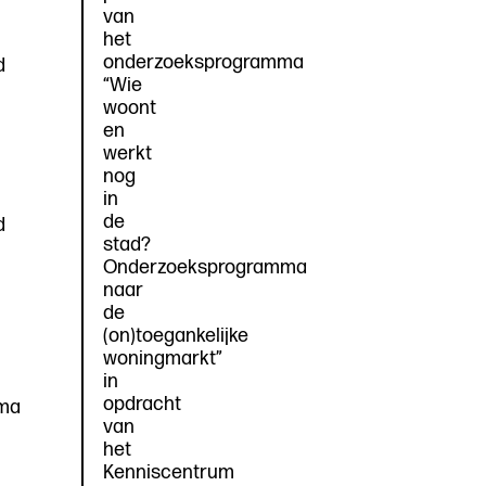
van
het
onderzoeksprogramma
d
“Wie
woont
en
werkt
nog
in
de
d
stad?
Onderzoeksprogramma
naar
de
(on)toegankelijke
woningmarkt”
in
opdracht
ma
van
het
Kenniscentrum