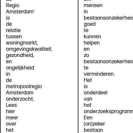
Regio
mensen
Amsterdam’
in
is
bestaansonzekerhei
de
goed
relatie
te
tussen
kunnen
woningmarkt,
helpen
omgevingskwaliteit,
en
gezondheid,
zo
en
bestaansonzekerhei
ongelijkheid
te
in
verminderen.
de
Het
metropoolregio
is
Amsterdam
onderdeel
onderzocht.
van
Lees
het
hier
onderzoeksprogram
meer
Een
over
(on)zeker
het
bestaan