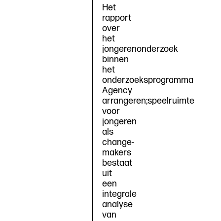
Het
rapport
over
het
jongerenonderzoek
binnen
het
onderzoeksprogramma
Agency
arrangeren;speelruimte
voor
jongeren
als
change-
makers
bestaat
uit
een
integrale
analyse
van