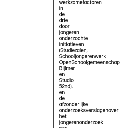
werkzamefactoren
in
de
drie
door
jongeren
onderzochte
initiatieven
(Studiezalen,
Schooljongerenwerk
OpenSchoolgemeenschap
Bijlmer
en
Studio
52nd),
en
de
afzonderlijke
onderzoeksverslagenover
het
jongerenonderzoek