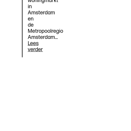
woningmarkt
in
Amsterdam
en
de
Metropoolregio
Amsterdam…
Lees
Op
verder
zoek
naar
de
sleutel:
Hoe
behouden
we
sleutelberoepen
voor
de
stad?